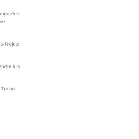
remontées
oie
a-Frejus;
endre à la
2 Torino-